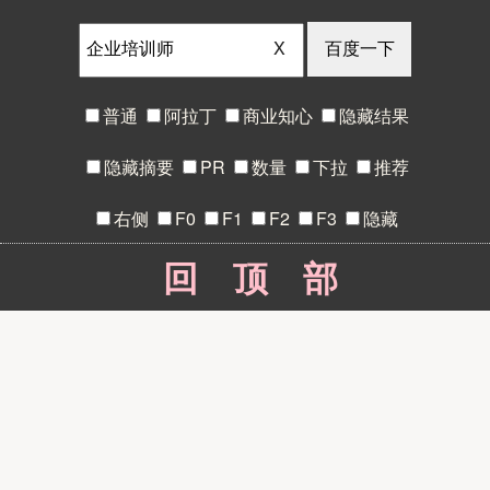
X
普通
阿拉丁
商业知心
隐藏结果
隐藏摘要
PR
数量
下拉
推荐
右侧
F0
F1
F2
F3
隐藏
回顶部