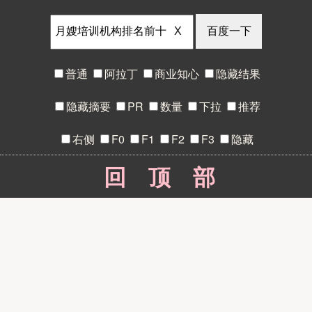
X
普通
阿拉丁
商业知心
隐藏结果
隐藏摘要
PR
数量
下拉
推荐
右侧
F0
F1
F2
F3
隐藏
回顶部