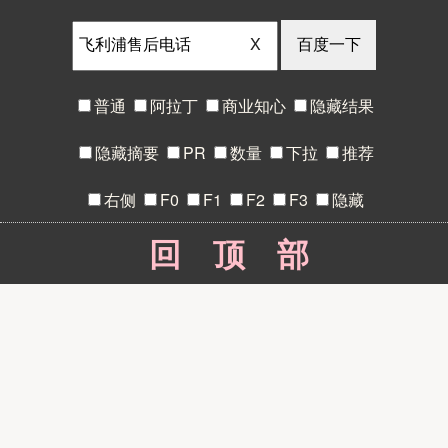
X
普通
阿拉丁
商业知心
隐藏结果
隐藏摘要
PR
数量
下拉
推荐
右侧
F0
F1
F2
F3
隐藏
回顶部